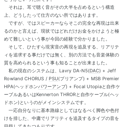
それは、耳で聴く音がその大半を占めるという構造
上、どうしたって仕方のない所ではあります。
ですが、ではスピーカーならそこの完全な再現は出来
るのかと言えば、現状ではどれだけお金をかけようと極
めて難しいという事が今回の経験で分かりました。
そして、ひたすら現実音の再現を追及する、リアリテ
ィを追求する事だけでは無く、別の方法でも音楽体験の
質を高められるという事も知ることが出来ました。
私の現在のシステムは、Lavry DA-N5(
DAC
) + Jeff
Rowland CHORUS /
PSU
(プリアンプ) + MSB Premier
HPA(ヘッドホン
パワーアンプ
) + Focal Utopiaと自作ケ
ーブルあるいはKennerton THRORと自作ケーブル(ヘッ
ドホン)というのがメインシステムです。
一応自分なりに基本路線としてはなるべく脚色や色付
けを排した、中庸でリアリティを追及するタイプの音を
目指してきたつもりです。