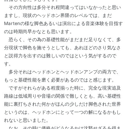
その方向性は多分それ程間違ってはいなかったと思い
ますし、現状のヘッドホン界隈のレベルでは、まだ
Martenの様な脚色あるいは演出による音楽体験を目指す
のは時期尚早かなとも思います。
恐らく、その為の基礎性能がまだまだ足りなくて、多
分現状で脚色を施そうとしても、あれほどのさり気なさ
と説得力を出すのは難しいのではという気がするので
す。
多分それはヘッドホンとヘッドホンアンプの両方で、
もっと基礎性能を磨く必要があるのではと感じます。
ですがそれらがある程度揃った時に、完全な現実追及
路線は低域周りや音場の関係で難しくとも、高い基礎性
能に裏打ちされた何かがほんの少しだけ脚色された世界
というのは、ヘッドホンにとって一つの解になるかもし
れないと思いました。
なお、その時に価格がどうなるかは沈黙せざるを得ま