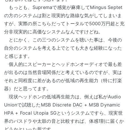
もっとも、Supremaで感覚が麻痺してMingus Septet
の方のシステムは割と現実的な路線な気がしてしまいま
すが、実際の所こちらだってトータルで5000万円超と充
分非現実的に高価なシステムなんですけどね。
とにかく、この三つのシステムを聴いた事は、今後の
自分のシステムを考える上でとても大きな経験になった
と感じます。
個人的にスピーカーとヘッドホンオーディオで最も差
が出るのは当然音場関係だと考えているのですが、実は
それと同程度に差があるのが低域の再生能力（特に打楽
器）だと思ってます。
現状ヘッドホンの低域再生能力は、例えば私がAudio
Unionで試聴したMSB Discrete
DAC
+ MSB Dynamic
HPA + Focal Utopia SGというシステムですら、現実世
界のバスドラや太鼓の音と比較すれば、体感1割に届くか
どうかといった所です。