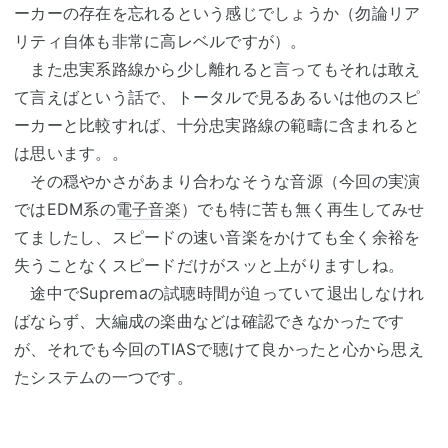
ーカーの存在を忘れるという感じでしょうか（勿論リア
リティ自体も非常に高レベルですが）。
また忠実系路線から少し離れると言ってもそれは敢え
て言えばという話で、トータルで見るあるいは他のスピ
ーカーと比較すれば、十分忠実路線の範疇に含まれると
は思います。。
その穏やかさがあまり合わなそうな音源（今回の実演
ではEDM系の
電子音楽
）でも特に苦も無く再生してみせ
てましたし、スピードの速い音楽をかけても全く余裕を
失うことなくスピードだけがスッと上がりますしね。
途中でSupremaの試聴時間が迫っていて退出しなけれ
ばならず、大編成の楽曲などは確認できなかったです
が、それでも今回のTIASで聴けて良かったと心から思え
たシステムの一つです。