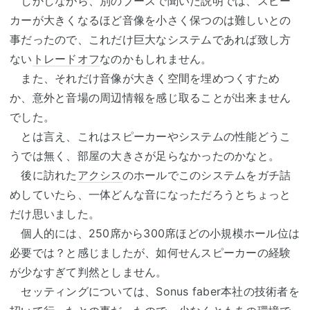
しかしながら、別のブースで聞いた説明では、スピー
カーが大きくなるほど音像を小さく保つのは難しいとの
事だったので、これだけ巨大なシステムであれば致し方
ない
トレードオフ
なのかもしれません。
また、それだけ音像が大きく空間を埋めつくすため
か、意外と音場の周辺情報を感じ取ることが出来ません
でした。
とは言え、これはスピーカーやシステムの性能どうこ
うでは無く、部屋の大きさが足らなかったのかなと。
後に訪れた
アクシス
のホールでこのシステムをガチ詰
めしていたら、一体どんな音になっただろうとちょっと
だけ思いました。
個人的には、250席から300席ほどの小規模ホール位は
必要では？と感じましたが、如何せんスピーカーの経験
が少なすぎて判然としません。
セッティングについては、Sonus faber本社の技術者を