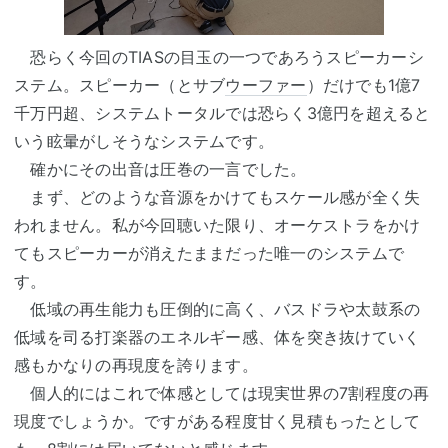
恐らく今回のTIASの目玉の一つであろうスピーカーシ
ステム。スピーカー（とサブ
ウーファー
）だけでも1億7
千万円超、システムトータルでは恐らく3億円を超えると
いう眩暈がしそうなシステムです。
確かにその出音は圧巻の一言でした。
まず、どのような音源をかけてもスケール感が全く失
われません。私が今回聴いた限り、オーケストラをかけ
てもスピーカーが消えたままだった唯一のシステムで
す。
低域の再生能力も圧倒的に高く、バスドラや太鼓系の
低域を司る打楽器のエネルギー感、体を突き抜けていく
感もかなりの再現度を誇ります。
個人的にはこれで体感としては現実世界の7割程度の再
現度でしょうか。ですがある程度甘く見積もったとして